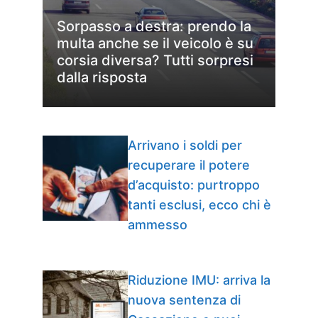
Sorpasso a destra: prendo la
multa anche se il veicolo è su
corsia diversa? Tutti sorpresi
dalla risposta
Arrivano i soldi per
recuperare il potere
d’acquisto: purtroppo
tanti esclusi, ecco chi è
ammesso
Riduzione IMU: arriva la
nuova sentenza di