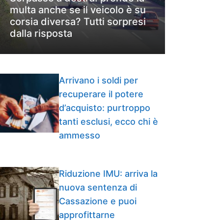
multa anche se il veicolo è su
corsia diversa? Tutti sorpresi
dalla risposta
Arrivano i soldi per
recuperare il potere
d’acquisto: purtroppo
tanti esclusi, ecco chi è
ammesso
Riduzione IMU: arriva la
nuova sentenza di
Cassazione e puoi
approfittarne