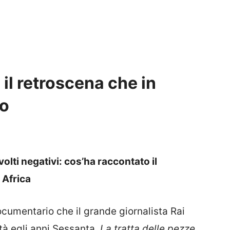
 il retroscena che in
no
olti negativi: cos’ha raccontato il
n Africa
documentario che il grande giornalista Rai
tà egli anni Sessanta,
La tratta delle pezze
.