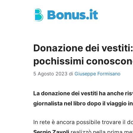
Vai
al
contenuto
Donazione dei vestiti:
pochissimi conosco
5 Agosto 2023
di
Giuseppe Formisano
La donazione dei vestiti ha anche risv
giornalista nel libro dopo il viaggio i
In rete è ancora possibile trovare il 
Sergio Zavoli
realizzò nella prima me