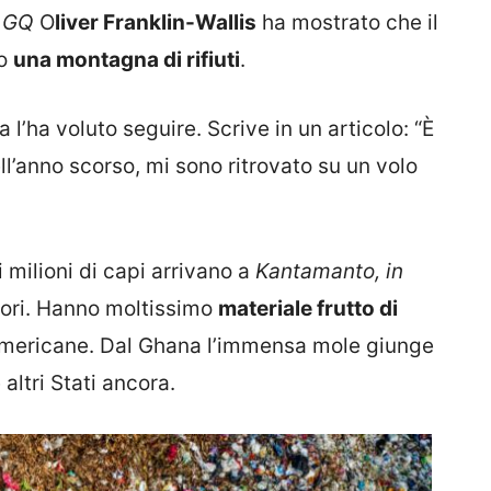
i
GQ
O
liver Franklin-Wallis
ha mostrato che il
do
una montagna di rifiuti
.
ta l’ha voluto seguire. Scrive in un articolo: “È
ll’anno scorso, mi sono ritrovato su un volo
milioni di capi arrivano a
Kantamanto, in
tori. Hanno moltissimo
materiale frutto di
americane. Dal Ghana l’immensa mole giunge
 altri Stati ancora.