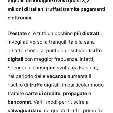
digitali: un’indagine rivela quasi 3,2
milioni di italiani truffati tramite pagamenti
elettronici.
D’
estate
si è tutti un pochino più
distratti
,
invogliati verso la tranquillità e la sana
disattenzione, al punto da rischiare
truffe
digitali
con maggior frequenza. Infatti,
Secondo un’
indagine
svolta da Facile.it,
nel periodo delle
vacanze
aumenta il
rischio di
truffe
digitali, in particolar modo
tramite
carte di credito
,
prepagate
e
bancomat
. Vari i modi per riuscire a
salvaguardarci
da queste truffe, primo fra