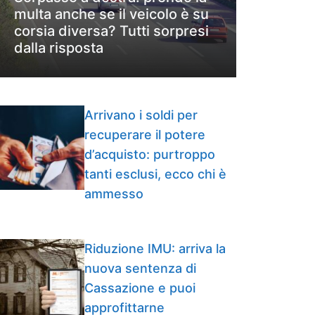
multa anche se il veicolo è su
corsia diversa? Tutti sorpresi
dalla risposta
Arrivano i soldi per
recuperare il potere
d’acquisto: purtroppo
tanti esclusi, ecco chi è
ammesso
Riduzione IMU: arriva la
nuova sentenza di
Cassazione e puoi
approfittarne