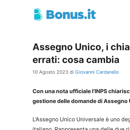
Vai
al
contenuto
Assegno Unico, i chia
errati: cosa cambia
10 Agosto 2023
di
Giovanni Cardarello
Con una nota ufficiale l’INPS chiarisce
gestione delle domande di Assegno 
L’Assegno Unico Universale è uno deg
italiano. Rappresenta una delle due rif