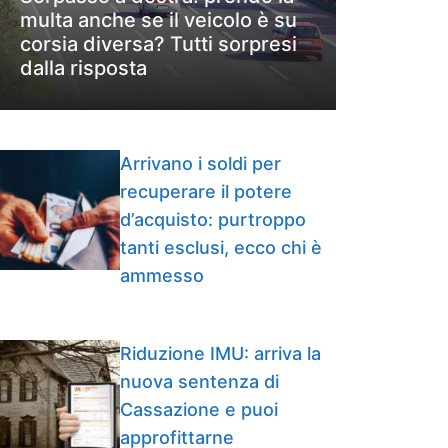
multa anche se il veicolo è su
corsia diversa? Tutti sorpresi
dalla risposta
Arrivano i soldi per
recuperare il potere
d’acquisto: purtroppo
tanti esclusi, ecco chi è
ammesso
Riduzione IMU: arriva la
nuova sentenza di
Cassazione e puoi
approfittarne