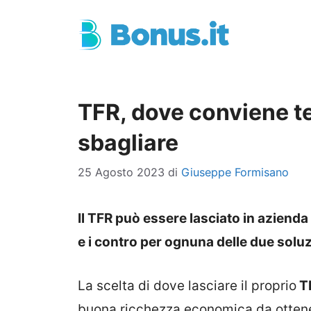
Vai
al
contenuto
TFR, dove conviene te
sbagliare
25 Agosto 2023
di
Giuseppe Formisano
Il TFR può essere lasciato in aziend
e i contro per ognuna delle due soluz
La scelta di dove lasciare il proprio
T
buona ricchezza economica da ottener