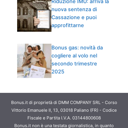
Riduzione IMU: arriva la
nuova sentenza di
Cassazione e puoi
approfittarne
Bonus gas: novità da
cogliere al volo nel
secondo trimestre
2025
Bonus.it di proprietà di DMM COMPANY SRL - Corso
Vittorio Emanuele II, 13, 03018 Paliano (FR) - Codice
Fiscale e Partita I.V.A. 03144800608
Bonus.it non è una testata giornalistica, in quanto