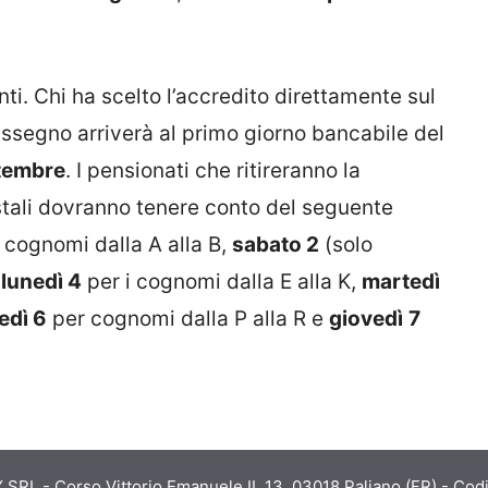
nti. Chi ha scelto l’accredito direttamente sul
assegno arriverà al primo giorno bancabile del
ttembre
. I pensionati che ritireranno la
ostali dovranno tenere conto del seguente
 cognomi dalla A alla B,
sabato 2
(solo
,
lunedì 4
per i cognomi dalla E alla K,
martedì
edì 6
per cognomi dalla P alla R e
giovedì
7
RL - Corso Vittorio Emanuele II, 13, 03018 Paliano (FR) - Codi