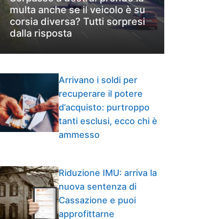
multa anche se il veicolo è su
corsia diversa? Tutti sorpresi
dalla risposta
Arrivano i soldi per
recuperare il potere
d’acquisto: purtroppo
tanti esclusi, ecco chi è
ammesso
Riduzione IMU: arriva la
nuova sentenza di
Cassazione e puoi
approfittarne