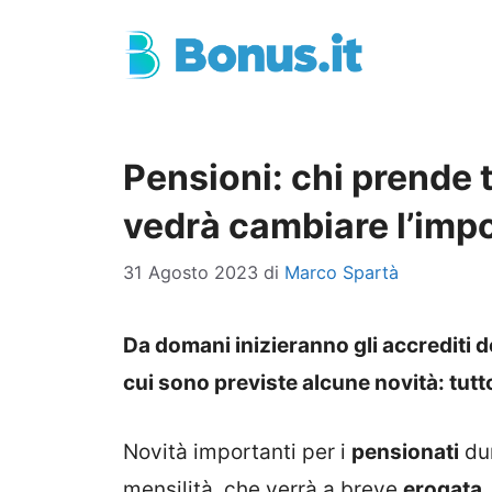
Vai
al
contenuto
Pensioni: chi prende t
vedrà cambiare l’imp
31 Agosto 2023
di
Marco Spartà
Da domani inizieranno gli accrediti d
cui sono previste alcune novità: tutt
Novità importanti per i
pensionati
dur
mensilità, che verrà a breve
erogata
,