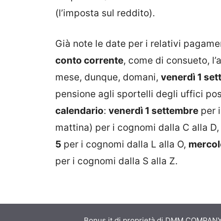
(l’imposta sul reddito).
Già note le date per i relativi pagame
conto corrente
, come di consueto, l’
mese, dunque, domani,
venerdì 1 se
pensione agli sportelli degli uffici p
calendario
:
venerdì 1 settembre
per i
mattina) per i cognomi dalla C alla D
5
per i cognomi dalla L alla O,
mercol
per i cognomi dalla S alla Z.
Bonus.it di proprietà di DMM COMPANY S