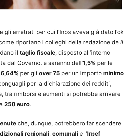
 gli arretrati per cui l’Inps aveva già dato l’ok
 come riportano i colleghi della redazione de
Il
rdano il
taglio fiscale
, disposto all’interno
ta dal Governo, e saranno dell’
1,5%
per le
l
6,64%
per gli
over 75
per un importo
minimo
 conguagli per la dichiarazione dei redditi,
le, tra rimborsi e aumenti si potrebbe arrivare
 a
250 euro
.
tenute
che, dunque, potrebbero far scendere
dizionali regionali
,
comunali
e l’
Irpef