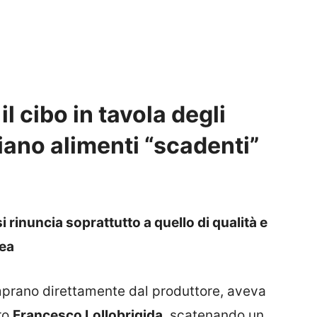
il cibo in tavola degli
giano alimenti “scadenti”
si rinuncia soprattutto a quello di qualità e
nea
prano direttamente dal produttore, aveva
tro
Francesco Lollobrigida
, scatenando un