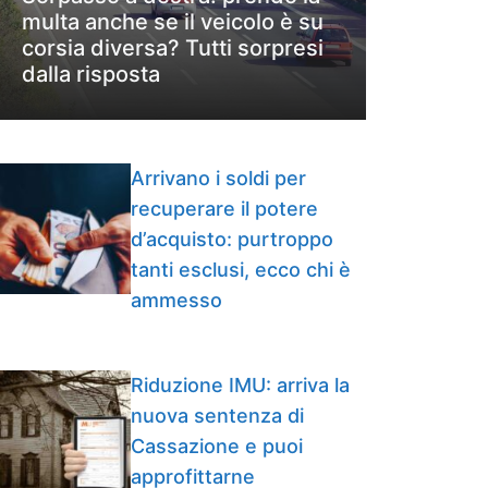
multa anche se il veicolo è su
corsia diversa? Tutti sorpresi
dalla risposta
Arrivano i soldi per
recuperare il potere
d’acquisto: purtroppo
tanti esclusi, ecco chi è
ammesso
Riduzione IMU: arriva la
nuova sentenza di
Cassazione e puoi
approfittarne