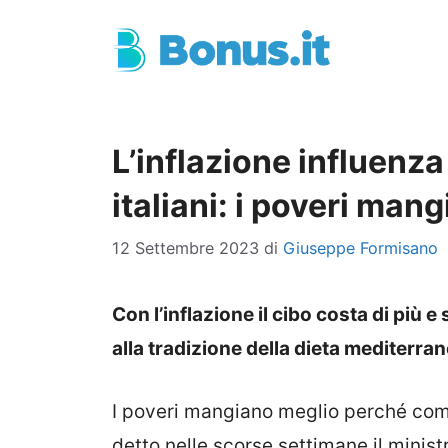
Vai
al
contenuto
L’inflazione influenza 
italiani: i poveri man
12 Settembre 2023
di
Giuseppe Formisano
Con l’inflazione il cibo costa di più e 
alla tradizione della dieta mediterra
I poveri mangiano meglio perché com
detto nelle scorse settimane il minis