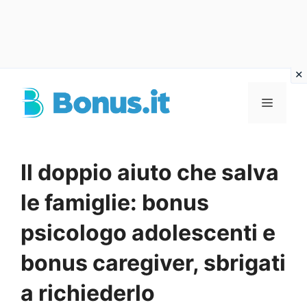
Vai
al
Menu
contenuto
Il doppio aiuto che salva
le famiglie: bonus
psicologo adolescenti e
bonus caregiver, sbrigati
a richiederlo