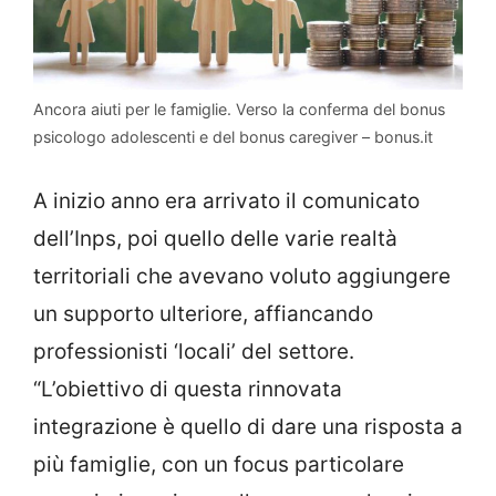
Ancora aiuti per le famiglie. Verso la conferma del bonus
psicologo adolescenti e del bonus caregiver – bonus.it
A inizio anno era arrivato il comunicato
dell’Inps, poi quello delle varie realtà
territoriali che avevano voluto aggiungere
un supporto ulteriore, affiancando
professionisti ‘locali’ del settore.
“L’obiettivo di questa rinnovata
integrazione è quello di dare una risposta a
più famiglie, con un focus particolare