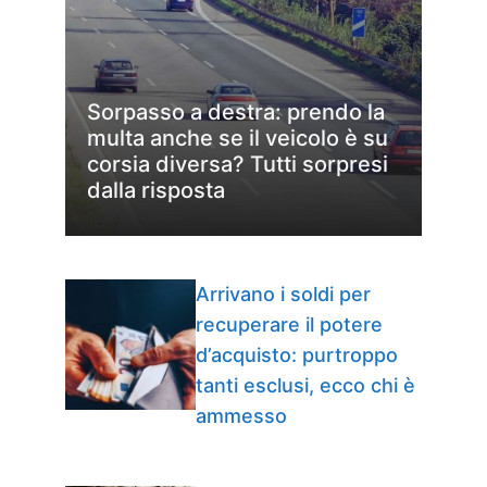
Sorpasso a destra: prendo la
multa anche se il veicolo è su
corsia diversa? Tutti sorpresi
dalla risposta
Arrivano i soldi per
recuperare il potere
d’acquisto: purtroppo
tanti esclusi, ecco chi è
ammesso