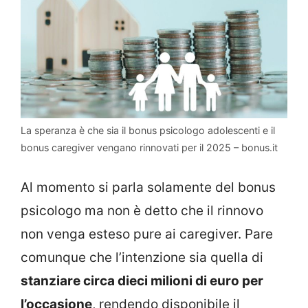
La speranza è che sia il bonus psicologo adolescenti e il
bonus caregiver vengano rinnovati per il 2025 – bonus.it
Al momento si parla solamente del bonus
psicologo ma non è detto che il rinnovo
non venga esteso pure ai caregiver. Pare
comunque che l’intenzione sia quella di
stanziare circa dieci milioni di euro per
l’occasione
, rendendo disponibile il