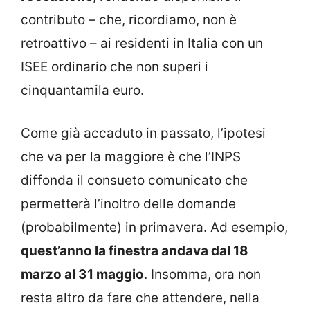
contributo – che, ricordiamo, non è
retroattivo – ai residenti in Italia con un
ISEE ordinario che non superi i
cinquantamila euro.
Come già accaduto in passato, l’ipotesi
che va per la maggiore è che l’INPS
diffonda il consueto comunicato che
permetterà l’inoltro delle domande
(probabilmente) in primavera. Ad esempio,
quest’anno la finestra andava dal 18
marzo al 31 maggio
. Insomma, ora non
resta altro da fare che attendere, nella