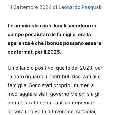
11 Settembre 2024
di
Leonardo Pasquali
Le amministrazioni locali scendono in
campo per aiutare le famiglie, ora la
speranza è che i bonus possano essere
confermati per il 2025.
Un bilancio positivo, quello del 2023, per
quanto riguarda i contributi riservati alle
famiglie. Sono stati proprio i numeri a
incoraggiare sia il governo Meloni sia gli
amministratori comunali a intervenire
ancora una volta a favore dei cittadini,