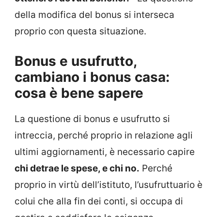
della modifica del bonus si interseca
proprio con questa situazione.
Bonus e usufrutto,
cambiano i bonus casa:
cosa è bene sapere
La questione di bonus e usufrutto si
intreccia, perché proprio in relazione agli
ultimi aggiornamenti, è necessario capire
chi detrae le spese, e chi no.
Perché
proprio in virtù dell’istituto, l’usufruttuario è
colui che alla fin dei conti, si occupa di