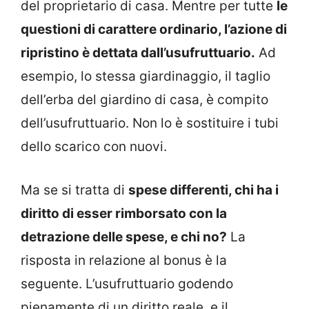
del proprietario di casa. Mentre per tutte
le
questioni di carattere ordinario, l’azione di
ripristino è dettata dall’usufruttuario.
Ad
esempio, lo stessa giardinaggio, il taglio
dell’erba del giardino di casa, è compito
dell’usufruttuario. Non lo è sostituire i tubi
dello scarico con nuovi.
Ma se si tratta di
spese differenti, chi ha i
diritto di esser rimborsato con la
detrazione delle spese, e chi no?
La
risposta in relazione al bonus è la
seguente. L’usufruttuario godendo
pienamente di un diritto reale, e il