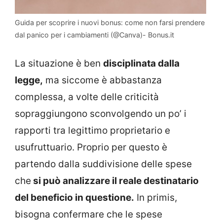
Guida per scoprire i nuovi bonus: come non farsi prendere
dal panico per i cambiamenti (@Canva)- Bonus.it
La situazione è ben
disciplinata dalla
legge,
ma siccome è abbastanza
complessa, a volte delle criticità
sopraggiungono sconvolgendo un po’ i
rapporti tra legittimo proprietario e
usufruttuario. Proprio per questo è
partendo dalla suddivisione delle spese
che
si può analizzare il reale destinatario
del beneficio in questione.
In primis,
bisogna confermare che le spese