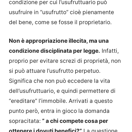
condizione per cui l’usufruttuario può
usufruire in “usufrutto” cioè pienamente
del bene, come se fosse il proprietario.
Non è appropriazione illecita, ma una
condizione disciplinata per legge.
Infatti,
proprio per evitare screzi di proprietà, non
si può attuare l’usufrutto perpetuo.
Significa che non può eccedere la vita
dell’usufruttuario, e quindi permettere di
“ereditare” l’immobile. Arrivati a questo
punto però, entra in gioco la domanda
sopracitata:
” a chi compete cosa per
ottenere i dovuti benefici?”
La questione