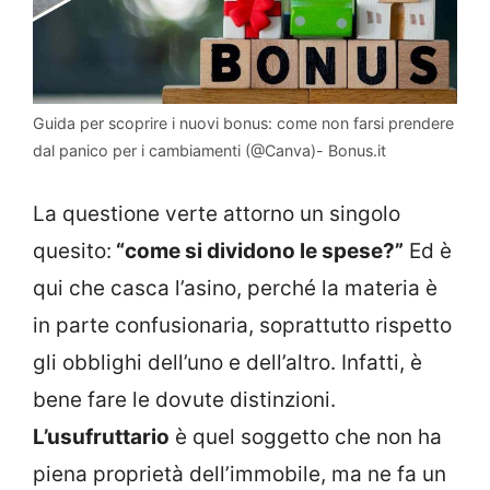
Guida per scoprire i nuovi bonus: come non farsi prendere
dal panico per i cambiamenti (@Canva)- Bonus.it
La questione verte attorno un singolo
quesito:
“come si dividono le spese?”
Ed è
qui che casca l’asino, perché la materia è
in parte confusionaria, soprattutto rispetto
gli obblighi dell’uno e dell’altro. Infatti, è
bene fare le dovute distinzioni.
L’usufruttario
è quel soggetto che non ha
piena proprietà dell’immobile, ma ne fa un