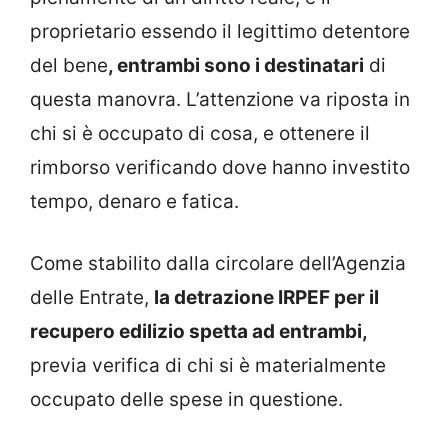
proprietario essendo il legittimo detentore
del bene
, entrambi sono i destinatari
di
questa manovra. L’attenzione va riposta in
chi si è occupato di cosa, e ottenere il
rimborso verificando dove hanno investito
tempo, denaro e fatica.
Come stabilito dalla circolare dell’Agenzia
delle Entrate,
la detrazione IRPEF per il
recupero edilizio spetta ad entrambi,
previa verifica di chi si è materialmente
occupato delle spese in questione.