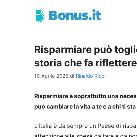
Vai
al
contenuto
Risparmiare può toglie
storia che fa rifletter
10 Aprile 2025
di
Rinaldo Ricci
Risparmiare è soprattutto una neces
può cambiare la vita a te e a chi ti sta
L’Italia è da sempre un Paese di rispa
attenzione alle spese da fare e da non