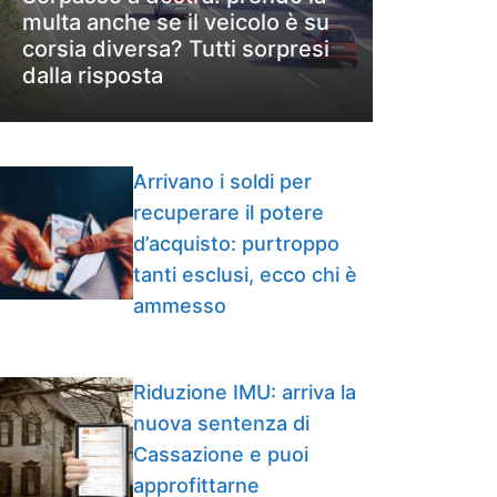
multa anche se il veicolo è su
corsia diversa? Tutti sorpresi
dalla risposta
Arrivano i soldi per
recuperare il potere
d’acquisto: purtroppo
tanti esclusi, ecco chi è
ammesso
Riduzione IMU: arriva la
nuova sentenza di
Cassazione e puoi
approfittarne