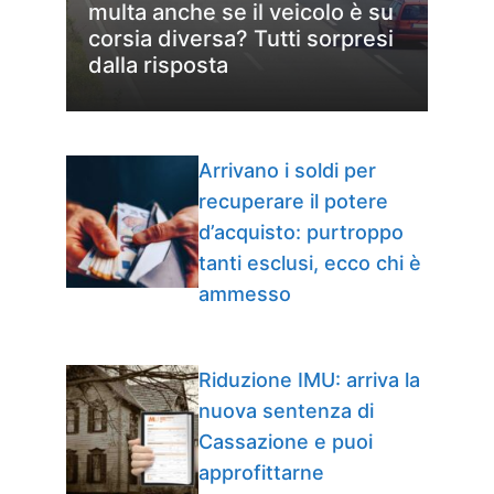
multa anche se il veicolo è su
corsia diversa? Tutti sorpresi
dalla risposta
Arrivano i soldi per
recuperare il potere
d’acquisto: purtroppo
tanti esclusi, ecco chi è
ammesso
Riduzione IMU: arriva la
nuova sentenza di
Cassazione e puoi
approfittarne