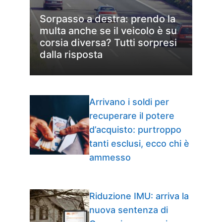
Sorpasso a destra: prendo la
multa anche se il veicolo è su
corsia diversa? Tutti sorpresi
dalla risposta
Arrivano i soldi per
recuperare il potere
d’acquisto: purtroppo
tanti esclusi, ecco chi è
ammesso
Riduzione IMU: arriva la
nuova sentenza di