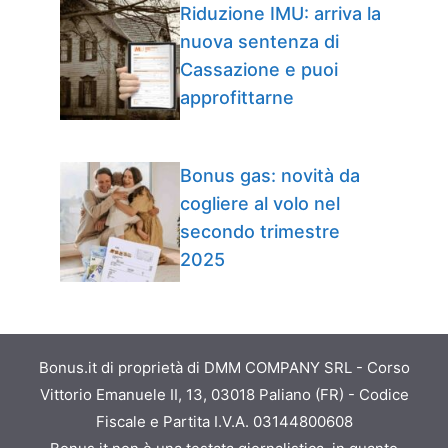
Riduzione IMU: arriva la
nuova sentenza di
Cassazione e puoi
approfittarne
Bonus gas: novità da
cogliere al volo nel
secondo trimestre
2025
Bonus.it di proprietà di DMM COMPANY SRL - Corso
Vittorio Emanuele II, 13, 03018 Paliano (FR) - Codice
Fiscale e Partita I.V.A. 03144800608