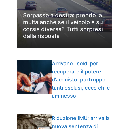
Sorpasso a destra: prendo la
multa anche se il veicolo è su
corsia diversa? Tutti sorpresi
dalla risposta
Arrivano i soldi per
recuperare il potere
d’acquisto: purtroppo
tanti esclusi, ecco chi è
ammesso
Riduzione IMU: arriva la
nuova sentenza di