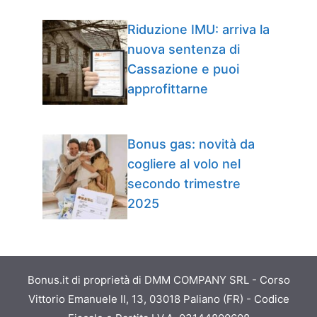
Riduzione IMU: arriva la
nuova sentenza di
Cassazione e puoi
approfittarne
Bonus gas: novità da
cogliere al volo nel
secondo trimestre
2025
Bonus.it di proprietà di DMM COMPANY SRL - Corso
Vittorio Emanuele II, 13, 03018 Paliano (FR) - Codice