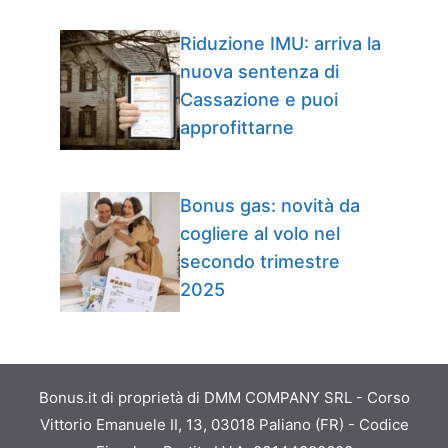
Riduzione IMU: arriva la
nuova sentenza di
Cassazione e puoi
approfittarne
Bonus gas: novità da
cogliere al volo nel
secondo trimestre
2025
Bonus.it di proprietà di DMM COMPANY SRL - Corso
Vittorio Emanuele II, 13, 03018 Paliano (FR) - Codice