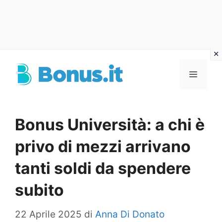
Vai
al
Menu
contenuto
Bonus Università: a chi è
privo di mezzi arrivano
tanti soldi da spendere
subito
22 Aprile 2025
di
Anna Di Donato