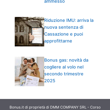
ammesso
Riduzione IMU: arriva la
nuova sentenza di
Cassazione e puoi
approfittarne
Bonus gas: novità da
cogliere al volo nel
secondo trimestre
2025
Bonus.it di proprietà di DMM COMPANY SRL - Corso