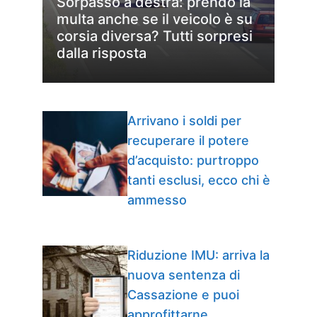
Sorpasso a destra: prendo la
multa anche se il veicolo è su
corsia diversa? Tutti sorpresi
dalla risposta
Arrivano i soldi per
recuperare il potere
d’acquisto: purtroppo
tanti esclusi, ecco chi è
ammesso
Riduzione IMU: arriva la
nuova sentenza di
Cassazione e puoi
approfittarne