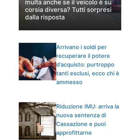
multa anche se il veicolo è su
corsia diversa? Tutti sorpresi
dalla risposta
Arrivano i soldi per
recuperare il potere
d’acquisto: purtroppo
tanti esclusi, ecco chi è
ammesso
Riduzione IMU: arriva la
nuova sentenza di
Cassazione e puoi
approfittarne