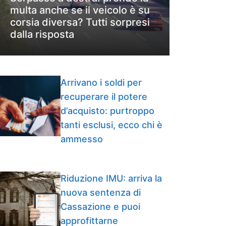
multa anche se il veicolo è su
corsia diversa? Tutti sorpresi
dalla risposta
Arrivano i soldi per
recuperare il potere
d’acquisto: purtroppo
tanti esclusi, ecco chi è
ammesso
Riduzione IMU: arriva la
nuova sentenza di
Cassazione e puoi
approfittarne