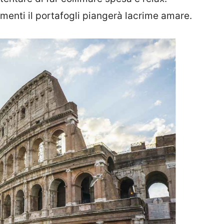
imenti il portafogli piangerà lacrime amare.