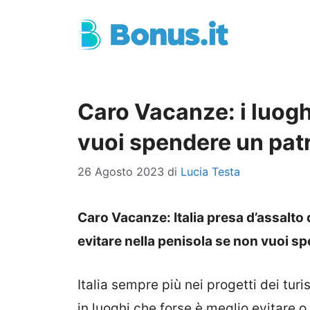
Vai
al
contenuto
Caro Vacanze: i luoghi
vuoi spendere un pat
26 Agosto 2023
di
Lucia Testa
Caro Vacanze: Italia presa d’assalto 
evitare nella penisola se non vuoi s
Italia sempre più nei progetti dei tur
in luoghi che forse è meglio evitare o 