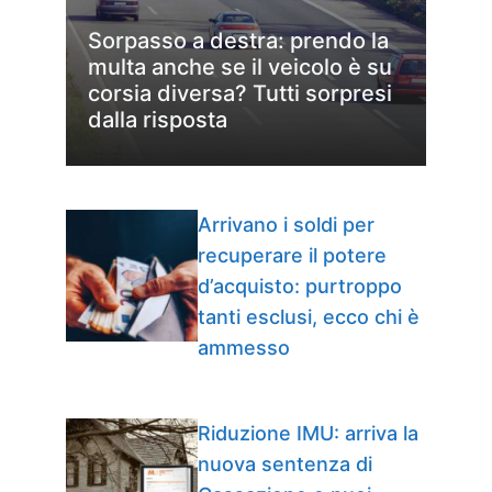
Sorpasso a destra: prendo la
multa anche se il veicolo è su
corsia diversa? Tutti sorpresi
dalla risposta
Arrivano i soldi per
recuperare il potere
d’acquisto: purtroppo
tanti esclusi, ecco chi è
ammesso
Riduzione IMU: arriva la
nuova sentenza di