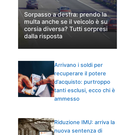
Sorpasso a destra: prendo la
multa anche se il veicolo è su
corsia diversa? Tutti sorpresi
dalla risposta
Arrivano i soldi per
recuperare il potere
d’acquisto: purtroppo
tanti esclusi, ecco chi è
ammesso
Riduzione IMU: arriva la
nuova sentenza di